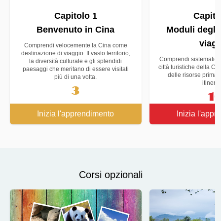
Capitolo 1
Capito
Benvenuto in Cina
Moduli degli i
viag
Comprendi velocemente la Cina come
destinazione di viaggio. Il vasto territorio,
Comprendi sistematicam
la diversità culturale e gli splendidi
città turistiche della Ci
paesaggi che meritano di essere visitati
delle risorse prima 
più di una volta.
itinerar
3
1
Inizia l'apprendimento
Inizia l'app
Corsi opzionali